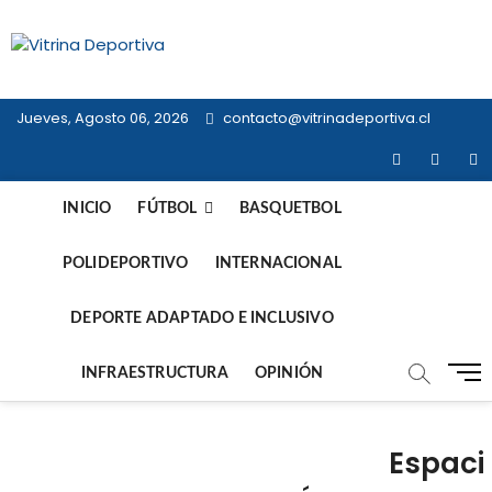
Saltar
al
Vitrina
contenido
TODO EN DEPORTE NACIONAL E
INTERNACIONAL
Deportiva
Jueves, Agosto 06, 2026
contacto@vitrinadeportiva.cl
facebook
twitter
in
INICIO
FÚTBOL
BASQUETBOL
POLIDEPORTIVO
INTERNACIONAL
DEPORTE ADAPTADO E INCLUSIVO
B
INFRAESTRUCTURA
OPINIÓN
o
t
ó
Espaci
n
d