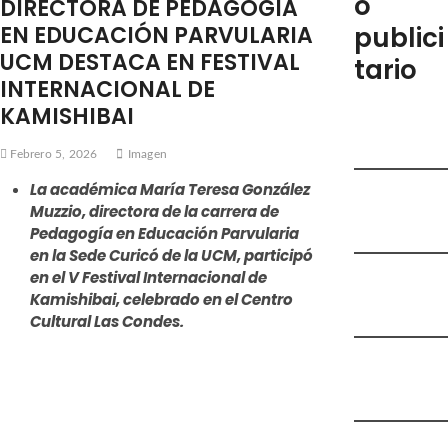
o
DIRECTORA DE PEDAGOGÍA
e
EN EDUCACIÓN PARVULARIA
publici
m
UCM DESTACA EN FESTIVAL
tario
e
INTERNACIONAL DE
n
ú
KAMISHIBAI
Febrero 5, 2026
Imagen
La académica María Teresa González
Muzzio, directora de la carrera de
Pedagogía en Educación Parvularia
en la Sede Curicó de la UCM, participó
en el V Festival Internacional de
Kamishibai, celebrado en el Centro
Cultural Las Condes.