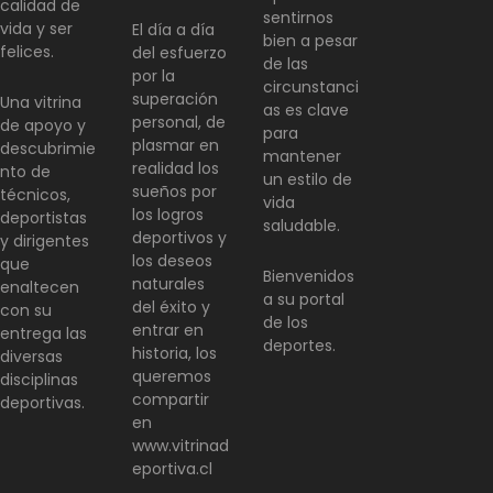
calidad de
sentirnos
vida y ser
El día a día
bien a pesar
felices.
del esfuerzo
de las
por la
circunstanci
superación
Una vitrina
as es clave
personal, de
de apoyo y
para
plasmar en
descubrimie
mantener
realidad los
nto de
un estilo de
sueños por
técnicos,
vida
los logros
deportistas
saludable.
deportivos y
y dirigentes
los deseos
que
Bienvenidos
naturales
enaltecen
a su portal
del éxito y
con su
de los
entrar en
entrega las
deportes.
historia, los
diversas
queremos
disciplinas
compartir
deportivas.
en
www.vitrinad
eportiva.cl