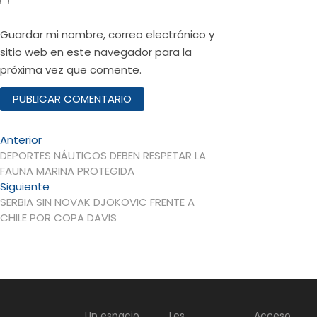
Guardar mi nombre, correo electrónico y
sitio web en este navegador para la
próxima vez que comente.
Navegación
Entrada
Anterior
anterior:
DEPORTES NÁUTICOS DEBEN RESPETAR LA
de
FAUNA MARINA PROTEGIDA
entradas
Entrada
Siguiente
siguiente:
SERBIA SIN NOVAK DJOKOVIC FRENTE A
CHILE POR COPA DAVIS
Un espacio
Les
Acceso