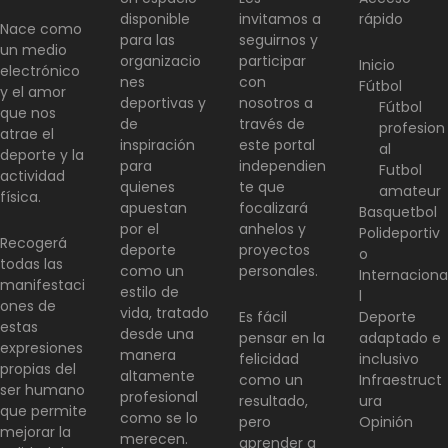
disponible
invitamos a
rápido
Nace como
para las
seguirnos y
un medio
organizacio
participar
Inicio
electrónico
nes
con
Fútbol
y el amor
deportivas y
nosotros a
Fútbol
que nos
de
través de
profesion
atrae el
inspiración
este portal
al
deporte y la
para
independien
Futbol
actividad
quienes
te que
amateur
física.
apuestan
focalizará
Basquetbol
por el
anhelos y
Polideportiv
Recogerá
deporte
proyectos
o
todas las
como un
personales.
Internaciona
manifestaci
estilo de
l
ones de
vida, tratado
Es fácil
Deporte
estas
desde una
pensar en la
adaptado e
expresiones
manera
felicidad
inclusivo
propias del
altamente
como un
Infraestruct
ser humano
profesional
resultado,
ura
que permite
como se lo
pero
Opinión
mejorar la
merecen.
aprender a