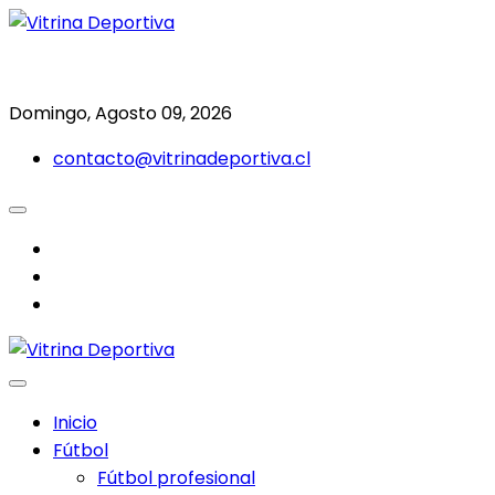
Saltar
al
Todo en deporte nacional e internacional
Vitrina Deportiva
contenido
Domingo, Agosto 09, 2026
contacto@vitrinadeportiva.cl
facebook
twitter
instagram
Inicio
Fútbol
Fútbol profesional