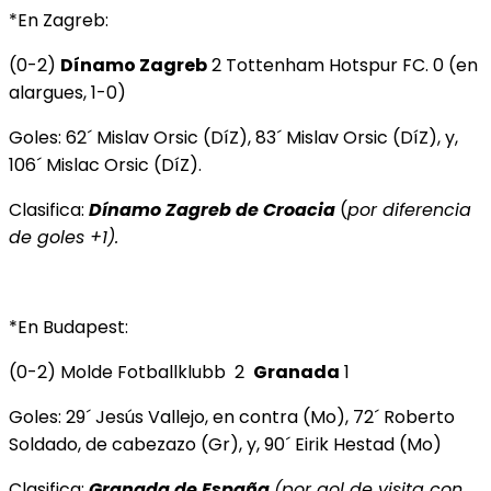
*En Zagreb:
(0-2)
Dínamo Zagreb
2 Tottenham Hotspur FC. 0 (en
alargues, 1-0)
Goles: 62´ Mislav Orsic (DíZ), 83´ Mislav Orsic (DíZ), y,
106´ Mislac Orsic (DíZ).
Clasifica:
Dínamo Zagreb de Croacia
(
por diferencia
de goles +1).
*En Budapest:
(0-2) Molde Fotballklubb 2
Granada
1
Goles: 29´ Jesús Vallejo, en contra (Mo), 72´ Roberto
Soldado, de cabezazo (Gr), y, 90´ Eirik Hestad (Mo)
Clasifica:
Granada de
España
(por gol de visita con