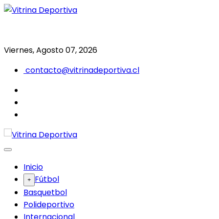
Saltar
al
Todo en deporte nacional e internacional
Vitrina Deportiva
contenido
Viernes, Agosto 07, 2026
contacto@vitrinadeportiva.cl
facebook
twitter
instagram
Inicio
Fútbol
Basquetbol
Polideportivo
Internacional