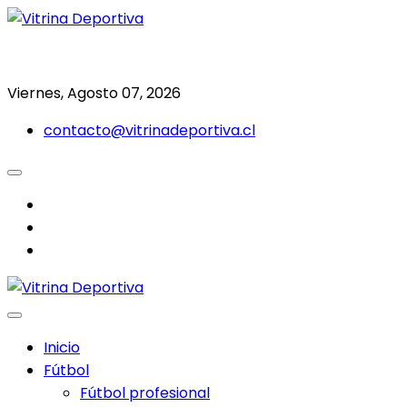
Saltar
al
Todo en deporte nacional e internacional
Vitrina Deportiva
contenido
Viernes, Agosto 07, 2026
contacto@vitrinadeportiva.cl
facebook
twitter
instagram
Inicio
Fútbol
Fútbol profesional