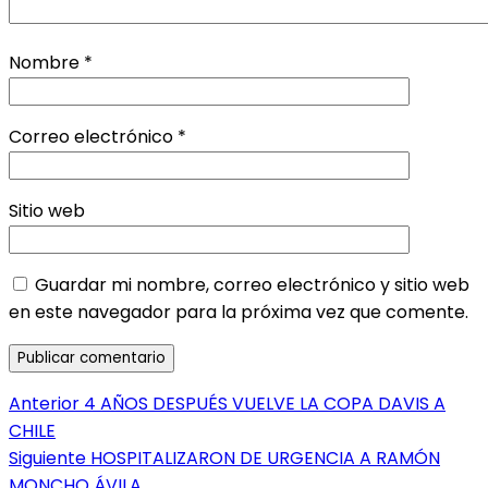
Nombre
*
Correo electrónico
*
Sitio web
Guardar mi nombre, correo electrónico y sitio web
en este navegador para la próxima vez que comente.
Navegación
Entrada
Anterior
4 AÑOS DESPUÉS VUELVE LA COPA DAVIS A
anterior:
CHILE
de
Entrada
Siguiente
HOSPITALIZARON DE URGENCIA A RAMÓN
entradas
siguiente:
MONCHO ÁVILA