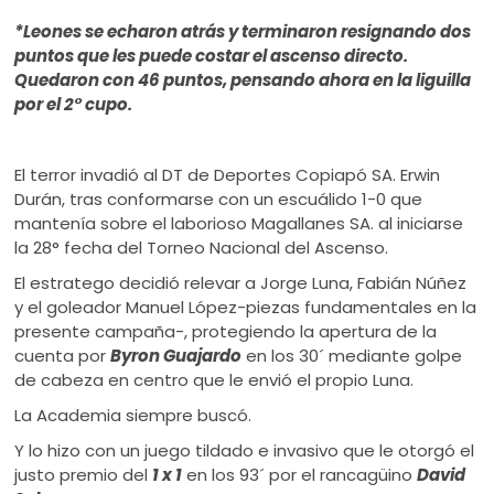
ú
*Leones se echaron atrás y terminaron resignando dos
puntos que les puede costar el ascenso directo.
Quedaron con 46 puntos, pensando ahora en la liguilla
por el 2° cupo.
El terror invadió al DT de Deportes Copiapó SA. Erwin
Durán, tras conformarse con un escuálido 1-0 que
mantenía sobre el laborioso Magallanes SA. al iniciarse
la 28° fecha del Torneo Nacional del Ascenso.
El estratego decidió relevar a Jorge Luna, Fabián Núñez
y el goleador Manuel López-piezas fundamentales en la
presente campaña-, protegiendo la apertura de la
cuenta por
Byron Guajardo
en los 30´ mediante golpe
de cabeza en centro que le envió el propio Luna.
La Academia siempre buscó.
Y lo hizo con un juego tildado e invasivo que le otorgó el
justo premio del
1 x 1
en los 93´ por el rancagüino
David