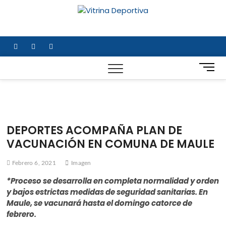
Saltar
al
Vitrina
TODO EN DEPORTE
contenido
NACIONAL E
Deportiv
INTERNACIONAL
facebook
twitter
instagram
B
o
t
ó
n
d
DEPORTES ACOMPAÑA PLAN DE
e
VACUNACIÓN EN COMUNA DE MAULE
m
e
Febrero 6, 2021
Imagen
n
ú
*Proceso se desarrolla en completa normalidad y orden
y bajos estrictas medidas de seguridad sanitarias. En
Maule, se vacunará hasta el domingo catorce de
febrero.