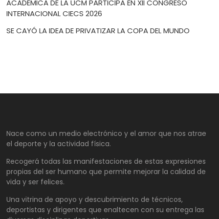
ACADÉMICA DE LA UCM PARTICIPA EN XII CONGRESO
INTERNACIONAL CIECS 2026
SE CAYÓ LA IDEA DE PRIVATIZAR LA COPA DEL MUNDO
Nace como un medio electrónico y el amor que nos atrae
el deporte y la actividad física.
Recogerá todas las manifestaciones de estas expresiones
propias del ser humano que permite mejorar la calidad de
vida y ser felices.
Una vitrina de apoyo y descubrimiento de técnicos,
deportistas y dirigentes que enaltecen con su entrega las