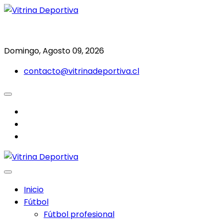
Saltar
al
Todo en deporte nacional e internacional
Vitrina Deportiva
contenido
Domingo, Agosto 09, 2026
contacto@vitrinadeportiva.cl
facebook
twitter
instagram
Inicio
Fútbol
Fútbol profesional