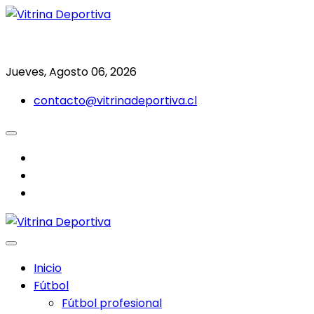
Saltar
al
Todo en deporte nacional e internacional
Vitrina Deportiva
contenido
Jueves, Agosto 06, 2026
contacto@vitrinadeportiva.cl
facebook
twitter
instagram
Inicio
Fútbol
Fútbol profesional