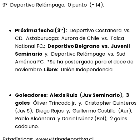
9° Deportivo Relámpago, 0 punto (- 14).
Próxima fecha (3°):
Deportivo Costanera vs.
CD. Astaburuaga; Aurora de Chile vs. Talca
National FC.;
Deportivo Belgrano vs. Juvenil
Seminario
y, Deportivo Relámpago vs. Sud
América FC. *Se ha postergado para el doce de
noviembre.
Libre:
Unión Independencia.
Goleadores:
Alexis Ruiz
(
Juv Seminario
),
3
goles
; Óliver Trincado jr. y, Cristopher Quinteros
(Juv S); Diego Rojas y, Guillermo Castillo (Aur);
Pablo Alcántara y Daniel Núñez (Bel); 2 goles
cada uno.
Estadísticas: www.vitrinadeportiva.cl