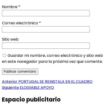
Nombre
*
Correo electrónico
*
Sitio web
Guardar mi nombre, correo electrónico y sitio web
en este navegador para la próxima vez que comente.
Navegación
Entrada
Anterior
PORTUGAL SE REINSTALA EN EL CUADRO
anterior:
Entrada
Siguiente
ELOGIABLE APOYO
de
siguiente:
entradas
Espacio publicitario