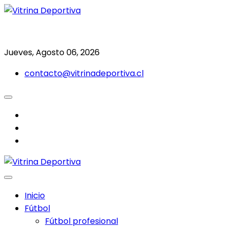
Saltar
al
Todo en deporte nacional e internacional
Vitrina Deportiva
contenido
Jueves, Agosto 06, 2026
contacto@vitrinadeportiva.cl
facebook
twitter
instagram
Inicio
Fútbol
Fútbol profesional