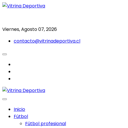
Saltar
al
Todo en deporte nacional e internacional
Vitrina Deportiva
contenido
Viernes, Agosto 07, 2026
contacto@vitrinadeportiva.cl
facebook
twitter
instagram
Inicio
Fútbol
Fútbol profesional