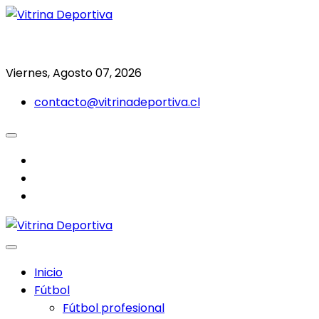
Saltar
al
Todo en deporte nacional e internacional
Vitrina Deportiva
contenido
Viernes, Agosto 07, 2026
contacto@vitrinadeportiva.cl
facebook
twitter
instagram
Inicio
Fútbol
Fútbol profesional