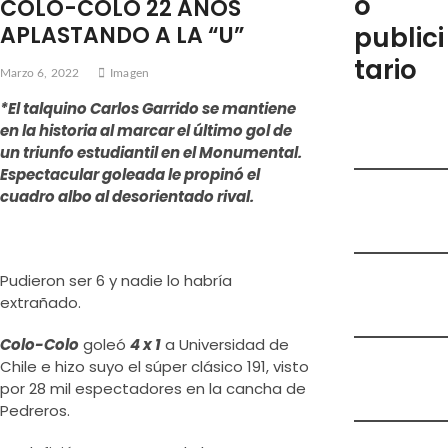
o
COLO-COLO 22 AÑOS
e
APLASTANDO A LA “U”
publici
m
tario
e
Marzo 6, 2022
Imagen
n
*El talquino Carlos Garrido se mantiene
ú
en la historia al marcar el último gol de
un triunfo estudiantil en el Monumental.
Espectacular goleada le propinó el
cuadro albo al desorientado rival.
Pudieron ser 6 y nadie lo habría
extrañado.
Colo-Colo
goleó
4 x 1
a Universidad de
Chile e hizo suyo el súper clásico 191, visto
por 28 mil espectadores en la cancha de
Pedreros.