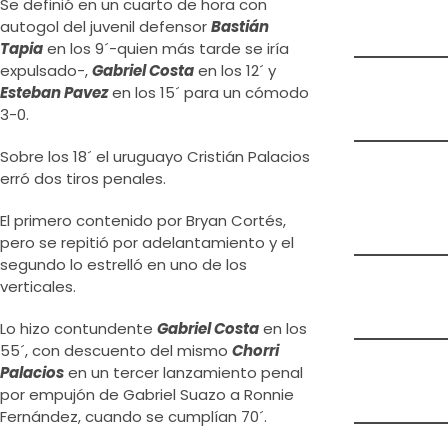
Se definió en un cuarto de hora con
autogol del juvenil defensor
Bastián
Tapia
en los 9´-quien más tarde se iría
expulsado-,
Gabriel Costa
en los 12´ y
Esteban Pavez
en los 15´ para un cómodo
3-0.
Sobre los 18´ el uruguayo Cristián Palacios
erró dos tiros penales.
El primero contenido por Bryan Cortés,
pero se repitió por adelantamiento y el
segundo lo estrelló en uno de los
verticales.
Lo hizo contundente
Gabriel Costa
en los
55´, con descuento del mismo
Chorri
Palacios
en un tercer lanzamiento penal
por empujón de Gabriel Suazo a Ronnie
Fernández, cuando se cumplían 70´.