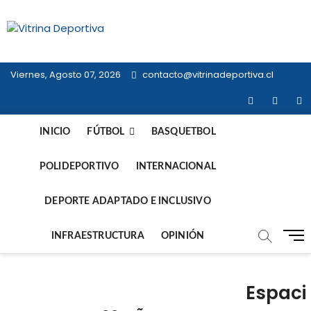
Saltar
al
Vitrina
contenido
TODO EN DEPORTE NACIONAL E
INTERNACIONAL
Deportiva
Viernes, Agosto 07, 2026
contacto@vitrinadeportiva.cl
facebook
twitter
in
INICIO
FÚTBOL
BASQUETBOL
POLIDEPORTIVO
INTERNACIONAL
DEPORTE ADAPTADO E INCLUSIVO
B
INFRAESTRUCTURA
OPINIÓN
o
t
ó
Espaci
n
d