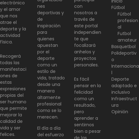
Inicio
electrónico
nes
con
Fútbol
y el amor
deportivas y
nosotros a
Fútbol
que nos
de
través de
profesion
atrae el
inspiración
este portal
al
deporte y la
para
independien
Futbol
actividad
quienes
te que
amateur
física.
apuestan
focalizará
Basquetbol
por el
anhelos y
Polideportiv
Recogerá
deporte
proyectos
o
todas las
como un
personales.
Internaciona
manifestaci
estilo de
l
ones de
vida, tratado
Es fácil
Deporte
estas
desde una
pensar en la
adaptado e
expresiones
manera
felicidad
inclusivo
propias del
altamente
como un
Infraestruct
ser humano
profesional
resultado,
ura
que permite
como se lo
pero
Opinión
mejorar la
merecen.
aprender a
calidad de
sentirnos
vida y ser
El día a día
bien a pesar
felices.
del esfuerzo
de las