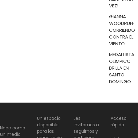
VEZ!
GIANNA
WOODRUFF
CORRIENDO
CONTRA EL
VIENTO
MEDALLISTA
OLÍMPICO
BRILLA EN
SANTO
DOMINGO
Un espacio
Les
Acceso
disponible
invitamos a
rápido
Nace como
para las
seguirnos y
un medio
organizacio
participar