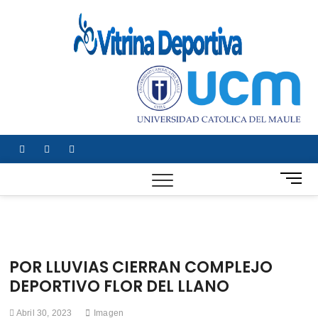
Saltar
al
Vitrin
TODO EN
contenido
DEPORTE
Depor
NACIONAL E
INTERNACIONA
facebook
twitter
instagram
B
o
t
ó
n
d
POR LLUVIAS CIERRAN COMPLEJO
e
DEPORTIVO FLOR DEL LLANO
m
e
Abril 30, 2023
Imagen
n