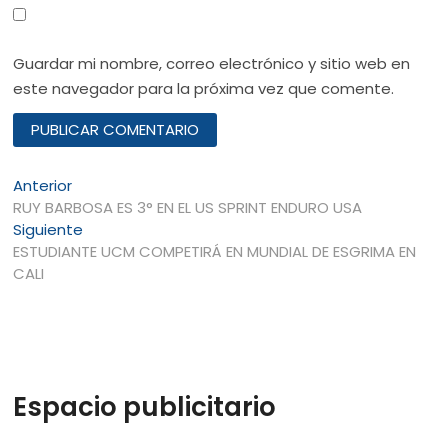
Guardar mi nombre, correo electrónico y sitio web en
este navegador para la próxima vez que comente.
Navegación
Entrada
Anterior
anterior:
RUY BARBOSA ES 3° EN EL US SPRINT ENDURO USA
de
Entrada
Siguiente
entradas
siguiente:
ESTUDIANTE UCM COMPETIRÁ EN MUNDIAL DE ESGRIMA EN
CALI
Espacio publicitario