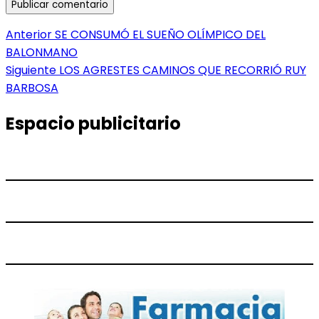
Navegación
Entrada
Anterior
SE CONSUMÓ EL SUEÑO OLÍMPICO DEL
anterior:
BALONMANO
de
Entrada
Siguiente
LOS AGRESTES CAMINOS QUE RECORRIÓ RUY
entradas
siguiente:
BARBOSA
Espacio publicitario