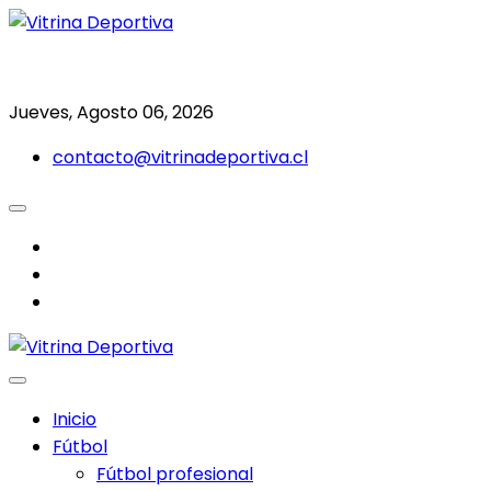
Saltar
al
Todo en deporte nacional e internacional
Vitrina Deportiva
contenido
Jueves, Agosto 06, 2026
contacto@vitrinadeportiva.cl
facebook
twitter
instagram
Inicio
Fútbol
Fútbol profesional