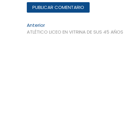
Navegación
Entrada
Anterior
anterior:
ATLÉTICO LICEO EN VITRINA DE SUS 45 AÑOS
de
entradas