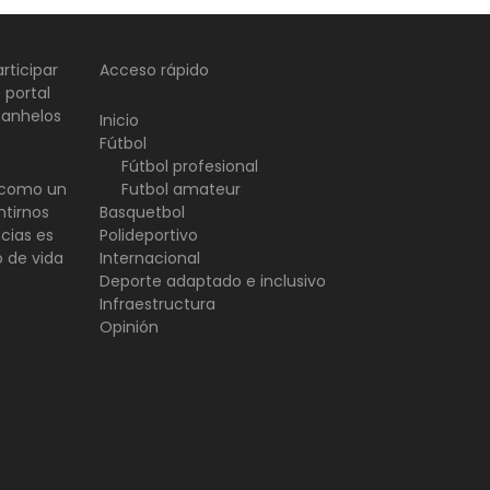
rticipar
Acceso rápido
 portal
 anhelos
Inicio
Fútbol
Fútbol profesional
d como un
Futbol amateur
ntirnos
Basquetbol
ncias es
Polideportivo
o de vida
Internacional
Deporte adaptado e inclusivo
Infraestructura
Opinión