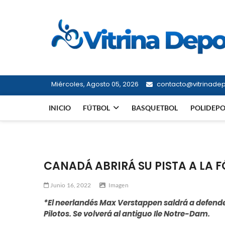
Saltar
al
contenido
Miércoles, Agosto 05, 2026
contacto@vitrinadepo
INICIO
FÚTBOL
BASQUETBOL
POLIDEP
CANADÁ ABRIRÁ SU PISTA A LA 
Junio 16, 2022
Imagen
*El neerlandés Max Verstappen saldrá a defend
Pilotos. Se volverá al antiguo Ile Notre-Dam.