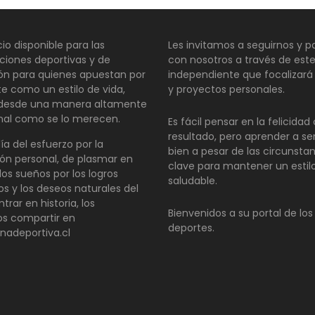
io disponible para las
Les invitamos a seguirnos y pa
ciones deportivas y de
con nosotros a través de este
ión para quienes apuestan por
independiente que focalizará
te como un estilo de vida,
y proyectos personales.
 desde una manera altamente
nal como se lo merecen.
Es fácil pensar en la felicida
resultado, pero aprender a se
día del esfuerzo por la
bien a pesar de las circunsta
ón personal, de plasmar en
clave para mantener un estil
los sueños por los logros
saludable.
os y los deseos naturales del
ntrar en historia, los
Bienvenidos a su portal de los
s compartir en
deportes.
inadeportiva.cl