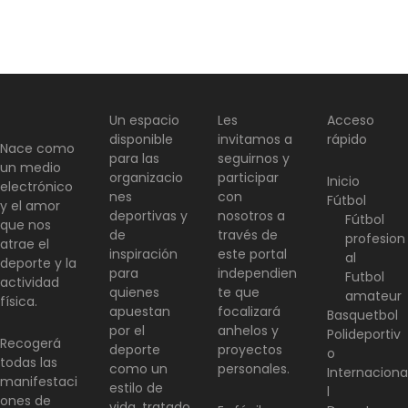
Un espacio
Les
Acceso
disponible
invitamos a
rápido
Nace como
para las
seguirnos y
un medio
organizacio
participar
Inicio
electrónico
nes
con
Fútbol
y el amor
deportivas y
nosotros a
Fútbol
que nos
de
través de
profesion
atrae el
inspiración
este portal
al
deporte y la
para
independien
Futbol
actividad
quienes
te que
amateur
física.
apuestan
focalizará
Basquetbol
por el
anhelos y
Polideportiv
Recogerá
deporte
proyectos
o
todas las
como un
personales.
Internaciona
manifestaci
estilo de
l
ones de
vida, tratado