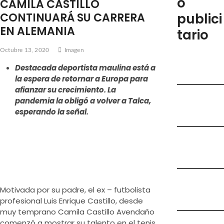
o
CAMILA CASTILLO
e
CONTINUARÁ SU CARRERA
publici
m
EN ALEMANIA
tario
e
n
Octubre 13, 2020
Imagen
ú
Destacada deportista maulina está a
la espera de retornar a Europa para
afianzar su crecimiento. La
pandemia la obligó a volver a Talca,
esperando la señal.
Motivada por su padre, el ex – futbolista
profesional Luis Enrique Castillo, desde
muy temprano Camila Castillo Avendaño
comenzó a mostrar su talento en el tenis