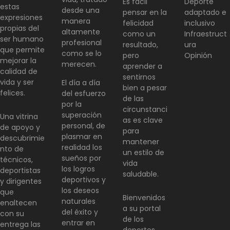
Es fácil
Deporte
estas
desde una
pensar en la
adaptado e
expresiones
manera
felicidad
inclusivo
propias del
altamente
como un
Infraestruct
ser humano
profesional
resultado,
ura
que permite
como se lo
pero
Opinión
mejorar la
merecen.
aprender a
calidad de
sentirnos
vida y ser
El día a día
bien a pesar
felices.
del esfuerzo
de las
por la
circunstanci
superación
Una vitrina
as es clave
personal, de
de apoyo y
para
plasmar en
descubrimie
mantener
realidad los
nto de
un estilo de
sueños por
técnicos,
vida
los logros
deportistas
saludable.
deportivos y
y dirigentes
los deseos
que
Bienvenidos
naturales
enaltecen
a su portal
del éxito y
con su
de los
entrar en
entrega las