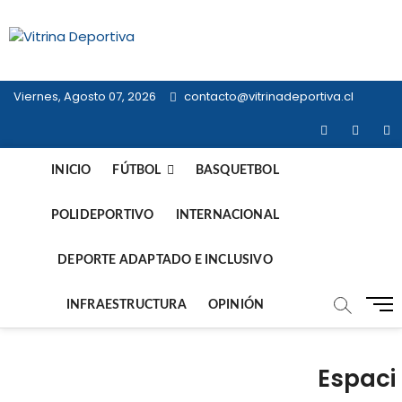
Saltar
al
Vitrina
contenido
TODO EN DEPORTE NACIONAL E
INTERNACIONAL
Deportiva
Viernes, Agosto 07, 2026
contacto@vitrinadeportiva.cl
facebook
twitter
in
INICIO
FÚTBOL
BASQUETBOL
POLIDEPORTIVO
INTERNACIONAL
DEPORTE ADAPTADO E INCLUSIVO
B
INFRAESTRUCTURA
OPINIÓN
o
t
ó
Espaci
n
d