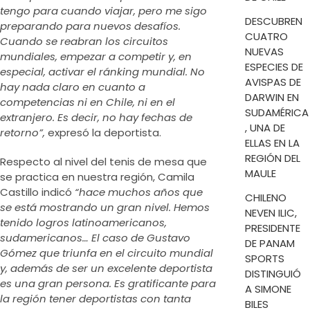
tengo para cuando viajar, pero me sigo
DESCUBREN
preparando para nuevos desafíos.
CUATRO
Cuando se reabran los circuitos
NUEVAS
mundiales, empezar a competir y, en
ESPECIES DE
especial, activar el ránking mundial. No
AVISPAS DE
hay nada claro en cuanto a
DARWIN EN
competencias ni en Chile, ni en el
SUDAMÉRICA
extranjero. Es decir, no hay fechas de
, UNA DE
retorno”,
expresó la deportista.
ELLAS EN LA
REGIÓN DEL
Respecto al nivel del tenis de mesa que
MAULE
se practica en nuestra región, Camila
Castillo indicó
“hace muchos años que
CHILENO
se está mostrando un gran nivel. Hemos
NEVEN ILIC,
tenido logros latinoamericanos,
PRESIDENTE
sudamericanos… El caso de Gustavo
DE PANAM
Gómez que triunfa en el circuito mundial
SPORTS
y, además de ser un excelente deportista
DISTINGUIÓ
es una gran persona. Es gratificante para
A SIMONE
la región tener deportistas con tanta
BILES