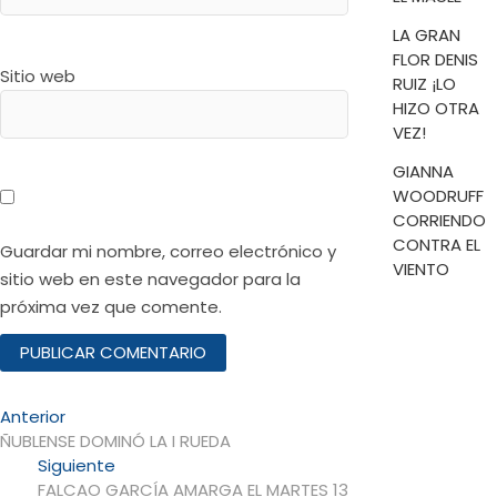
LA GRAN
FLOR DENIS
Sitio web
RUIZ ¡LO
HIZO OTRA
VEZ!
GIANNA
WOODRUFF
CORRIENDO
CONTRA EL
Guardar mi nombre, correo electrónico y
VIENTO
sitio web en este navegador para la
próxima vez que comente.
Navegación
Entrada
Anterior
anterior:
ÑUBLENSE DOMINÓ LA I RUEDA
de
Entrada
Siguiente
entradas
siguiente:
FALCAO GARCÍA AMARGA EL MARTES 13