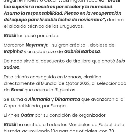
Según el maestro Óscar Washington Tabárez
“Brasil
fue superior a nosotros por el calor y la humedad.
Asumo la responsabilidad. Pienso en la recuperación
del equipo para la doble fecha de noviembre”,
declaró
el alicaído técnico de los uruguayos.
Brasil
las pasó por arriba.
Marcaron
Neymar jr.
-su gran crédito-, doblete de
Rapinha
y un cabezazo de
Gabriel Barbosa
.
De nada sirvió el descuento de tiro libre que anotó
Luis
Suárez
.
Este triunfo conseguido en Manaos, clasifica
directamente al Mundial de Qatar 2022, al seleccionado
de
Brasil
que acumula 31 puntos.
Se suma a
Alemania
y
Dinamarca
que avanzaron a la
Copa del Mundo, por Europa.
El 4° es
Qatar
por su condición de organizador.
Brasil
ha asistido a todos los Mundiales de Fútbol de la
historia, acumulando 104 partidos oficiales, con 70