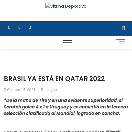
Saltar
al
Vitrina
TODO EN DEPORTE
contenido
NACIONAL E
Deportiv
INTERNACIONAL
facebook
twitter
instagram
B
o
t
ó
n
d
BRASIL YA ESTÁ EN QATAR 2022
e
m
Octubre 15, 2021
Imagen
e
n
*De la mano de Tite y en una evidente superioridad, el
ú
Scratch goleó 4 x 1 a Uruguay y se convirtió en la tercera
selección clasificada al Mundial, logrado en cancha.