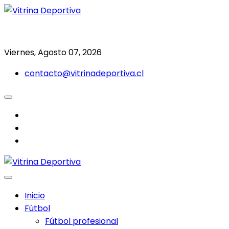
Saltar
al
Todo en deporte nacional e internacional
Vitrina Deportiva
contenido
Viernes, Agosto 07, 2026
contacto@vitrinadeportiva.cl
facebook
twitter
instagram
Inicio
Fútbol
Fútbol profesional