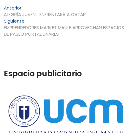
Navegación
Entrada
Anterior
anterior:
ALEGRÍA JUVENIL ENFRENTARÁ A QATAR
de
Entrada
Siguiente
entradas
siguiente:
EMPRENDEDORES MARKET MAULE APROVECHAN ESPACIOS
DE PASEO PORTAL LINARES
Espacio publicitario