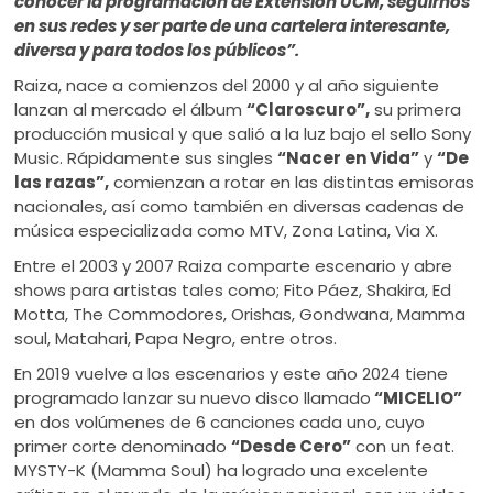
conocer la programación de Extensión UCM, seguirnos
en sus redes y ser parte de una cartelera interesante,
diversa y para todos los públicos”.
Raiza, nace a comienzos del 2000 y al año siguiente
lanzan al mercado el álbum
“Claroscuro”,
su primera
producción musical y que salió a la luz bajo el sello Sony
Music. Rápidamente sus singles
“Nacer en Vida”
y
“De
las razas”,
comienzan a rotar en las distintas emisoras
nacionales, así como también en diversas cadenas de
música especializada como MTV, Zona Latina, Via X.
Entre el 2003 y 2007 Raiza comparte escenario y abre
shows para artistas tales como; Fito Páez, Shakira, Ed
Motta, The Commodores, Orishas, Gondwana, Mamma
soul, Matahari, Papa Negro, entre otros.
En 2019 vuelve a los escenarios y este año 2024 tiene
programado lanzar su nuevo disco llamado
“MICELIO”
en dos volúmenes de 6 canciones cada uno, cuyo
primer corte denominado
“Desde Cero”
con un feat.
MYSTY-K (Mamma Soul) ha logrado una excelente