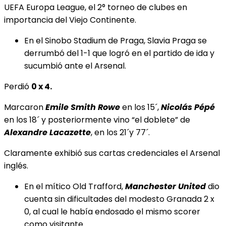
UEFA Europa League, el 2° torneo de clubes en
importancia del Viejo Continente.
En el Sinobo Stadium de Praga, Slavia Praga se
derrumbó del 1-1 que logró en el partido de ida y
sucumbió ante el Arsenal.
Perdió
0 x 4.
Marcaron
Emile Smith Rowe
en los 15´,
Nicolás Pépé
en los 18´ y posteriormente vino “el doblete” de
Alexandre Lacazette
, en los 21´y 77´.
Claramente exhibió sus cartas credenciales el Arsenal
inglés.
En el mítico Old Trafford,
Manchester United
dio
cuenta sin dificultades del modesto Granada 2 x
0, al cual le había endosado el mismo scorer
como visitante.