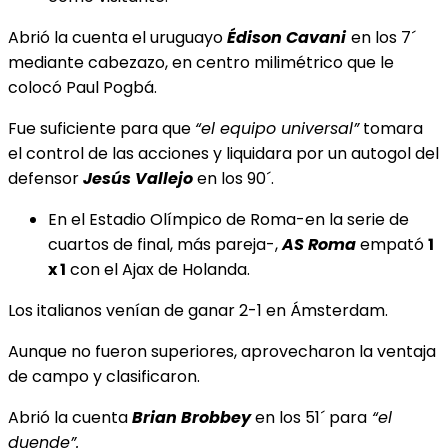
Abrió la cuenta el uruguayo
Édison Cavani
en los 7´
mediante cabezazo, en centro milimétrico que le
colocó Paul Pogbá.
Fue suficiente para que
“el equipo universal”
tomara
el control de las acciones y liquidara por un autogol del
defensor
Jesús Vallejo
en los 90´.
En el Estadio Olímpico de Roma-en la serie de
cuartos de final, más pareja-,
AS Roma
empató
1
x 1
con el Ajax de Holanda.
Los italianos venían de ganar 2-1 en Ámsterdam.
Aunque no fueron superiores, aprovecharon la ventaja
de campo y clasificaron.
Abrió la cuenta
Brian Brobbey
en los 51´ para
“el
duende”.