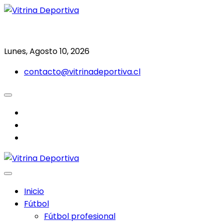
Saltar
al
Todo en deporte nacional e internacional
Vitrina Deportiva
contenido
Lunes, Agosto 10, 2026
contacto@vitrinadeportiva.cl
facebook
twitter
instagram
Inicio
Fútbol
Fútbol profesional