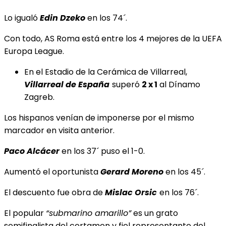
Lo igualó
Edin Dzeko
en los 74´.
Con todo, AS Roma está entre los 4 mejores de la UEFA
Europa League.
En el Estadio de la Cerámica de Villarreal,
Villarreal de España
superó
2 x 1
al Dínamo
Zagreb.
Los hispanos venían de imponerse por el mismo
marcador en visita anterior.
Paco Alcácer
en los 37´ puso el 1-0.
Aumentó el oportunista
Gerard Moreno
en los 45´.
El descuento fue obra de
Mislac Orsic
en los 76´.
El popular
“submarino amarillo”
es un grato
semifinalista del certamen y fiel representante del