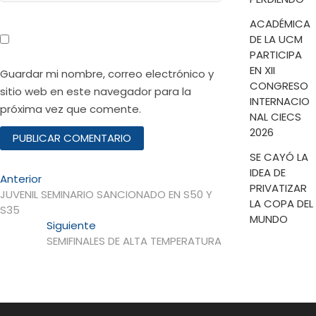
ACADÉMICA
DE LA UCM
PARTICIPA
EN XII
Guardar mi nombre, correo electrónico y
CONGRESO
sitio web en este navegador para la
INTERNACIO
próxima vez que comente.
NAL CIECS
2026
SE CAYÓ LA
IDEA DE
Navegación
Entrada
Anterior
PRIVATIZAR
anterior:
JUVENIL SEMINARIO SANCIONADO EN S50 Y
de
LA COPA DEL
S35
MUNDO
entradas
Entrada
Siguiente
siguiente:
SEMIFINALES DE ALTA TEMPERATURA