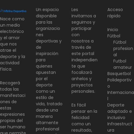
Un espacio
Les
Acceso
disponible
invitamos a
rápido
Nace como
para las
seguirnos y
un medio
organizacio
participar
Inicio
electrónico
nes
con
Fútbol
y el amor
deportivas y
nosotros a
Fútbol
que nos
de
través de
profesion
atrae el
inspiración
este portal
al
deporte y la
para
independien
Futbol
actividad
quienes
te que
amateur
física.
apuestan
focalizará
Basquetbol
por el
anhelos y
Polideportiv
Recogerá
deporte
proyectos
o
todas las
como un
personales.
Internaciona
manifestaci
estilo de
l
ones de
vida, tratado
Es fácil
Deporte
estas
desde una
pensar en la
adaptado e
expresiones
manera
felicidad
inclusivo
propias del
altamente
como un
Infraestruct
ser humano
profesional
resultado,
ura
que permite