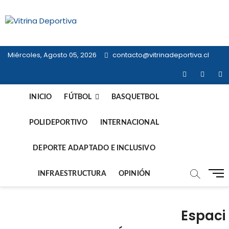
Saltar
al
Vitrina
contenido
TODO EN DEPORTE NACIONAL E
INTERNACIONAL
Deportiva
Miércoles, Agosto 05, 2026
contacto@vitrinadeportiva.cl
facebook
twitter
in
INICIO
FÚTBOL
BASQUETBOL
POLIDEPORTIVO
INTERNACIONAL
DEPORTE ADAPTADO E INCLUSIVO
B
INFRAESTRUCTURA
OPINIÓN
o
t
ó
Espaci
n
d