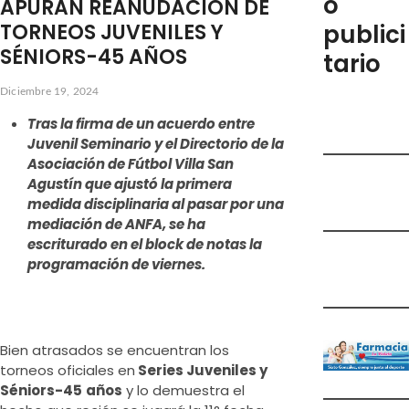
o
APURAN REANUDACIÓN DE
e
TORNEOS JUVENILES Y
publici
m
SÉNIORS-45 AÑOS
tario
e
n
Diciembre 19, 2024
ú
Tras la firma de un acuerdo entre
Juvenil Seminario y el Directorio de la
Asociación de Fútbol Villa San
Agustín que ajustó la primera
medida disciplinaria al pasar por una
mediación de ANFA, se ha
escriturado en el block de notas la
programación de viernes.
Bien atrasados se encuentran los
torneos oficiales en
Series Juveniles y
Séniors-45
años
y lo demuestra el