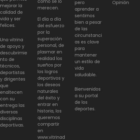
como se lo
pero
Opinión
mejorar la
merecen.
aprender a
calidad de
sentirnos
vida y ser
El día a día
bien a pesar
felices.
del esfuerzo
de las
por la
circunstanci
superación
Una vitrina
as es clave
personal, de
de apoyo y
para
plasmar en
descubrimie
mantener
realidad los
nto de
un estilo de
sueños por
técnicos,
vida
los logros
deportistas
saludable.
deportivos y
y dirigentes
los deseos
que
Bienvenidos
naturales
enaltecen
a su portal
del éxito y
con su
de los
entrar en
entrega las
deportes.
historia, los
diversas
queremos
disciplinas
compartir
deportivas.
en
www.vitrinad