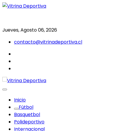
Saltar
al
Todo en deporte nacional e internacional
Vitrina Deportiva
contenido
Jueves, Agosto 06, 2026
contacto@vitrinadeportiva.cl
facebook
twitter
instagram
Inicio
Fútbol
Basquetbol
Polideportivo
Internacional