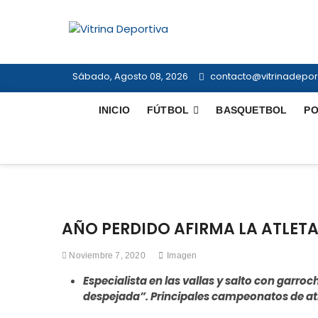
Saltar
al
Vitrina Dep
contenido
TODO EN DEPORTE NACIONAL E 
Sábado, Agosto 08, 2026
contacto@vitrinadeport
INICIO
FÚTBOL
BASQUETBOL
PO
AÑO PERDIDO AFIRMA LA ATLETA
Noviembre 7, 2020
Imagen
Especialista en las vallas y salto con garro
despejada”. Principales campeonatos de at