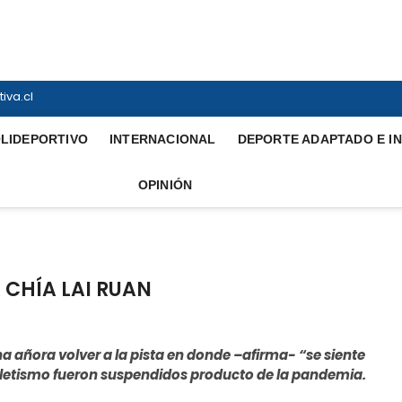
ortiva
INTERNACIONAL
iva.cl
LIDEPORTIVO
INTERNACIONAL
DEPORTE ADAPTADO E I
OPINIÓN
 CHÍA LAI RUAN
cha añora volver a la pista en donde –afirma- “se siente
letismo fueron suspendidos producto de la pandemia.