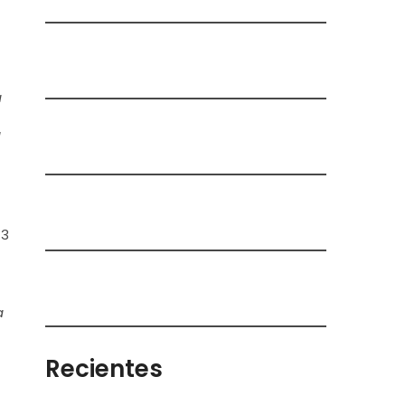
a
l
43
a
Recientes