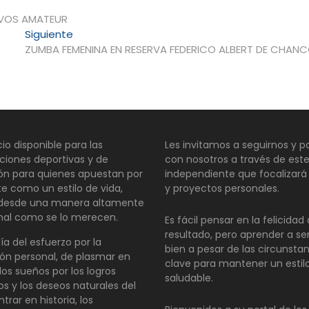
IVOS AMATEUR
Entrada
Siguiente
siguiente:
ZUMBA FEMENINA EN RESERVA FEDERICO ALBERT DE CHAN
io disponible para las
Les invitamos a seguirnos y pa
ciones deportivas y de
con nosotros a través de este
ión para quienes apuestan por
independiente que focalizará
te como un estilo de vida,
y proyectos personales.
 desde una manera altamente
nal como se lo merecen.
Es fácil pensar en la felicida
resultado, pero aprender a se
día del esfuerzo por la
bien a pesar de las circunsta
ón personal, de plasmar en
clave para mantener un estil
los sueños por los logros
saludable.
os y los deseos naturales del
ntrar en historia, los