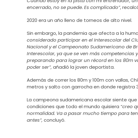
Cuando estoy en la pista con mi entrenador, uno
encerrado, no se puede. Es complicado”
, recalc
2020 era un año lleno de torneos de alto nivel.
Sin embargo, la pandemia que afecta a la hu
considerado participar en el Interescolar del C
Nacional y el Campeonato Sudamericano de Bras
Interescolar, ya que se ven más competencias 
preparando para lograr un récord en los 80m val
poder ser”,
añadió la joven deportista.
Además de correr los 80m y 100m con vallas, Ch
metros y salto con garrocha en donde registra 
La campeona sudamericana escolar siente que h
condiciones que todo el mundo quisiera
“creo q
normalidad. Va a pasar mucho tiempo para te
antes”,
concluyó.