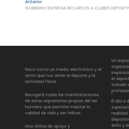
Navegación
Entrada
Anterior
anterior:
GOBIERNO ENTREGA RECURSOS A CLUBES DEPORT
de
entradas
Un espac
organiza
Nace como un medio electrónico y el
inspirac
amor que nos atrae el deporte y la
el depor
actividad física.
tratado
profesio
Recogerá todas las manifestaciones
de estas expresiones propias del ser
El día a 
humano que permite mejorar la
superaci
calidad de vida y ser felices.
realidad 
deportiv
éxito y e
Una vitrina de apoyo y