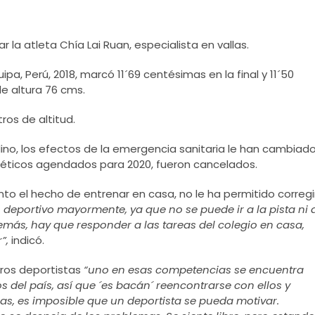
r la atleta Chía Lai Ruan, especialista en vallas.
a, Perú, 2018, marcó 11´69 centésimas en la final y 11´50
de altura 76 cms.
os de altitud.
no, los efectos de la emergencia sanitaria le han cambiad
atléticos agendados para 2020, fueron cancelados.
anto el hecho de entrenar en casa, no le ha permitido corregi
deportivo mayormente, ya que no se puede ir a la pista ni 
más, hay que responder a las tareas del colegio en casa,
r”,
indicó.
ros deportistas
“uno en esas competencias se encuentra
 del país, así que ´es bacán´ reencontrarse con ellos y
ias, es imposible que un deportista se pueda motivar.