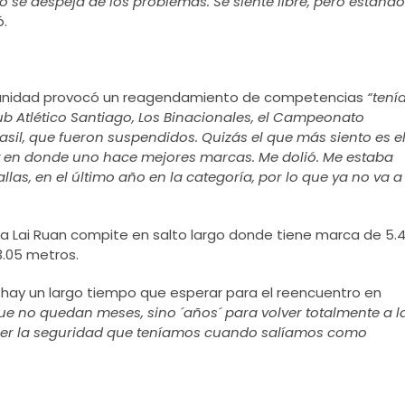
 se despeja de los problemas. Se siente libre, pero estando
ó.
manidad provocó un reagendamiento de competencias
“tení
lub Atlético Santiago, Los Binacionales, el Campeonato
il, que fueron suspendidos. Quizás el que más siento es e
y en donde uno hace mejores marcas. Me dolió. Me estaba
las, en el último año en la categoría, por lo que ya no va a
ía Lai Ruan compite en salto largo donde tiene marca de 5.
3.05 metros.
ay un largo tiempo que esperar para el reencuentro en
ue no quedan meses, sino ´años´ para volver totalmente a l
ner la seguridad que teníamos cuando salíamos como