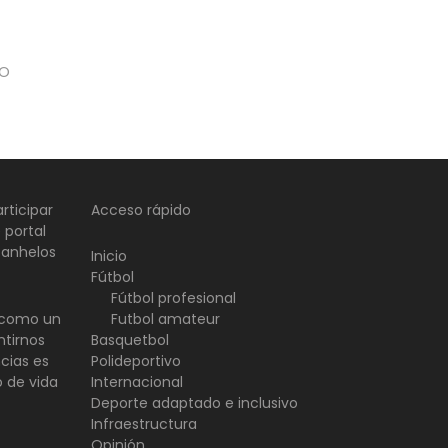
CO
rticipar
Acceso rápido
 portal
 anhelos
Inicio
Fútbol
Fútbol profesional
d como un
Futbol amateur
ntirnos
Basquetbol
ncias es
Polideportivo
o de vida
Internacional
Deporte adaptado e inclusivo
Infraestructura
Opinión