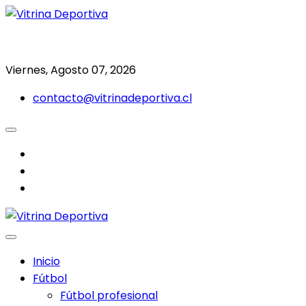
Saltar
al
Todo en deporte nacional e internacional
Vitrina Deportiva
contenido
Viernes, Agosto 07, 2026
contacto@vitrinadeportiva.cl
facebook
twitter
instagram
Inicio
Fútbol
Fútbol profesional