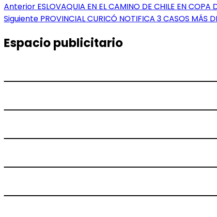
Navegación
Entrada
Anterior
ESLOVAQUIA EN EL CAMINO DE CHILE EN COPA 
anterior:
Entrada
Siguiente
PROVINCIAL CURICÓ NOTIFICA 3 CASOS MÁS D
de
siguiente:
entradas
Espacio publicitario