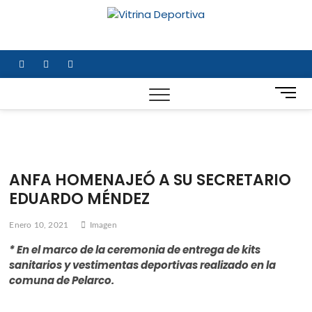
Saltar
al
Vitrina
TODO EN DEPORTE
contenido
NACIONAL E
Deportiv
INTERNACIONAL
facebook
twitter
instagram
B
o
t
ó
n
d
ANFA HOMENAJEÓ A SU SECRETARIO
e
EDUARDO MÉNDEZ
m
e
Enero 10, 2021
Imagen
n
ú
* En el marco de la ceremonia de entrega de kits
sanitarios y vestimentas deportivas realizado en la
comuna de Pelarco.