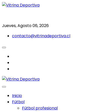
Saltar
al
Todo en deporte nacional e internacional
Vitrina Deportiva
contenido
Jueves, Agosto 06, 2026
contacto@vitrinadeportiva.cl
facebook
twitter
instagram
Inicio
Fútbol
Fútbol profesional