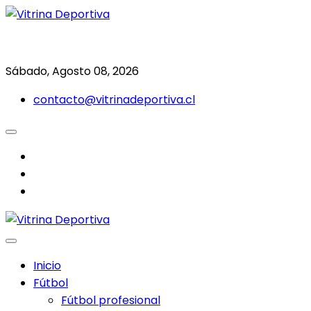
Saltar
al
Todo en deporte nacional e internacional
Vitrina Deportiva
contenido
Sábado, Agosto 08, 2026
contacto@vitrinadeportiva.cl
facebook
twitter
instagram
Inicio
Fútbol
Fútbol profesional