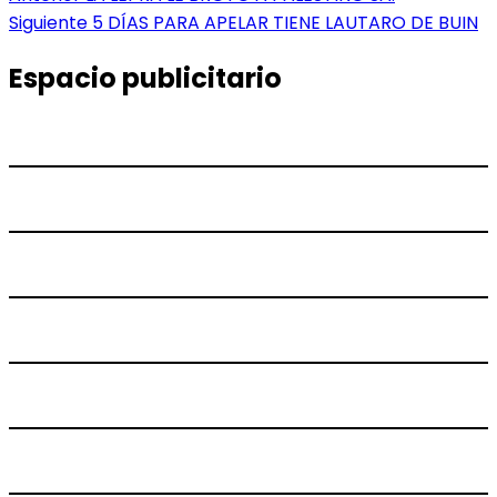
anterior:
Entrada
Siguiente
5 DÍAS PARA APELAR TIENE LAUTARO DE BUIN
de
siguiente:
entradas
Espacio publicitario