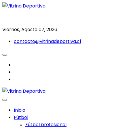
Saltar
al
Todo en deporte nacional e internacional
Vitrina Deportiva
contenido
Viernes, Agosto 07, 2026
contacto@vitrinadeportiva.cl
facebook
twitter
instagram
Inicio
Fútbol
Fútbol profesional