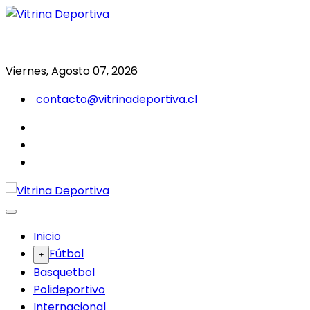
Saltar
al
Todo en deporte nacional e internacional
Vitrina Deportiva
contenido
Viernes, Agosto 07, 2026
contacto@vitrinadeportiva.cl
facebook
twitter
instagram
Inicio
Fútbol
Basquetbol
Polideportivo
Internacional