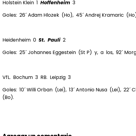
Holstein Klein 1
Hoffenheim
3
Goles: 26´ Adam Hlozek (Ho), 45´ Andrej Kramaric (Ho),
Heidenheim 0
St. Pauli
2
Goles: 25´ Johannes Eggestein (St P) y, a los, 92´ Morg
VfL. Bochum 3 RB. Leipzig 3
Goles: 10´ Willi Orban (Lei), 13´ Antonio Nusa (Lei), 2
(Bo).