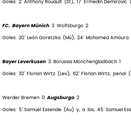
Goles: 2´ Anthony Rouault (St), 17´ Ermedin Demirovic 
FC. Bayern Múnich
3 Wolfsburgo 2
Goles: 20´ León Goretzka (Mú), 24´ Mohamed Amoura (
Bayer Leverkusen
3 Borussia Mönchengladbach 1
Goles: 32´ Florian Wirtz (Lev), 62´ Florian Wirtz, penal 
Werder Bremen 0
Augsburgo
2
Goles: 5´ Samuel Essende (Au) y, a los, 45´ Samuel Es