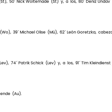
(St), 50´ Nick Woltemade (St) y, a los, 80´ Deniz Undav 
Wo), 39´ Michael Olise (Mú), 62´ León Goretzka, cabe
(Lev), 74´ Patrik Schick (Lev) y, a los, 91´ Tim Kleindiens
sende (Au).