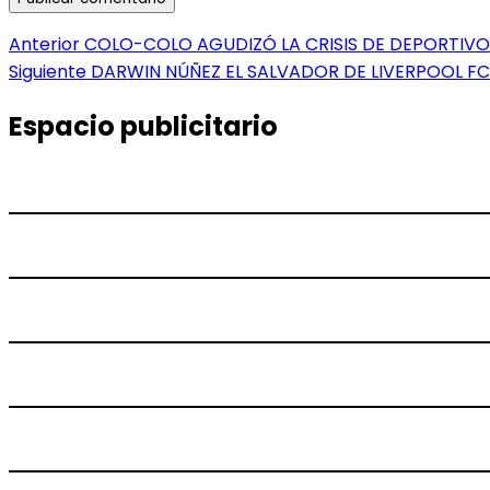
Navegación
Entrada
Anterior
COLO-COLO AGUDIZÓ LA CRISIS DE DEPORTIVO
anterior:
Entrada
Siguiente
DARWIN NÚÑEZ EL SALVADOR DE LIVERPOOL FC
de
siguiente:
entradas
Espacio publicitario