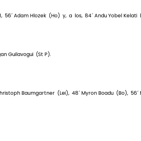
 56´ Adam Hlozek (Ho) y, a los, 84´ Andu Yobel Kelati (
an Guilavogui (St P).
2´ Christoph Baumgartner (Lei), 48´ Myron Boadu (Bo), 56