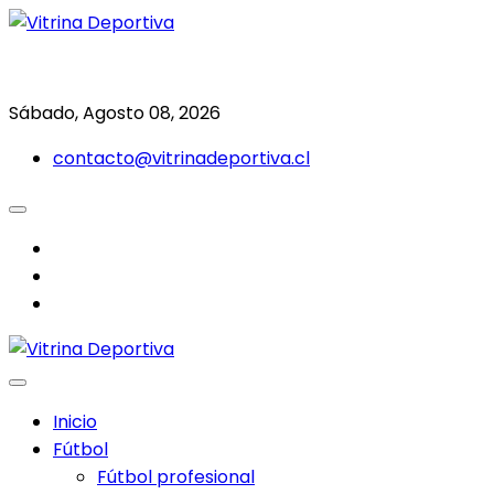
Saltar
al
Todo en deporte nacional e internacional
Vitrina Deportiva
contenido
Sábado, Agosto 08, 2026
contacto@vitrinadeportiva.cl
facebook
twitter
instagram
Inicio
Fútbol
Fútbol profesional