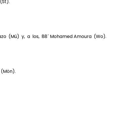
(St).
zazo (Mú) y, a los, 88´ Mohamed Amoura (Wo).
t (Mön).