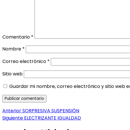
Comentario
*
Nombre
*
Correo electrónico
*
Sitio web
Guardar mi nombre, correo electrónico y sitio web 
Navegación
Entrada
Anterior
SORPRESIVA SUSPENSIÓN
anterior:
Entrada
Siguiente
ELECTRIZANTE IGUALDAD
de
siguiente: