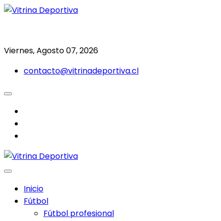
Saltar
al
Todo en deporte nacional e internacional
Vitrina Deportiva
contenido
Viernes, Agosto 07, 2026
contacto@vitrinadeportiva.cl
facebook
twitter
instagram
Inicio
Fútbol
Fútbol profesional