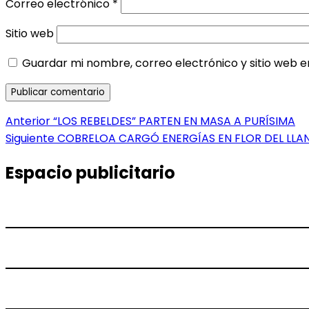
Correo electrónico
*
Sitio web
Guardar mi nombre, correo electrónico y sitio web 
Navegación
Entrada
Anterior
“LOS REBELDES” PARTEN EN MASA A PURÍSIMA
anterior:
Entrada
Siguiente
COBRELOA CARGÓ ENERGÍAS EN FLOR DEL LLA
de
siguiente:
entradas
Espacio publicitario