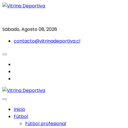
Saltar
al
Todo en deporte nacional e internacional
Vitrina Deportiva
contenido
Sábado, Agosto 08, 2026
contacto@vitrinadeportiva.cl
facebook
twitter
instagram
Inicio
Fútbol
Fútbol profesional