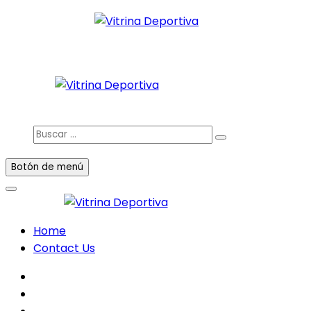
Saltar
al
Todo en deporte nacional e internacional
contenido
Vitrina Deportiva
facebook
twitter
instagram
Buscar
…
Botón de menú
Home
Contact Us
facebook
twitter
instagram