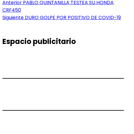
Navegación
Entrada
Anterior
PABLO QUINTANILLA TESTEA SU HONDA
anterior:
CRF450
de
Entrada
Siguiente
DURO GOLPE POR POSITIVO DE COVID-19
entradas
siguiente:
Espacio publicitario