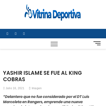
Saltar
al
Vitrin
TODO EN
contenido
DEPORTE
Depor
NACIONAL E
INTERNACIONA
facebook
twitter
instagram
B
o
t
ó
n
d
YASHIR ISLAME SE FUE AL KING
e
COBRAS
m
e
Julio 16, 2021
Imagen
n
ú
*Delantero que no fue considerado por el DT Luis
Marcoleta en Rangers, emprende una nueva