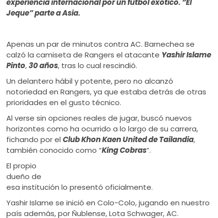
experiencia internacional por un fútbol exótico. “El
Jeque” parte a Asia.
Apenas un par de minutos contra AC. Barnechea se
calzó la camiseta de Rangers el atacante
Yashir Islame
Pinto
,
30 años
, tras lo cual rescindió.
Un delantero hábil y potente, pero no alcanzó
notoriedad en Rangers, ya que estaba detrás de otras
prioridades en el gusto técnico.
Al verse sin opciones reales de jugar, buscó nuevos
horizontes como ha ocurrido a lo largo de su carrera,
fichando por el
Club Khon Kaen United de Tailandia
,
también conocido como “
King Cobras
“.
El propio
dueño de
esa institución lo presentó oficialmente.
Yashir Islame se inició en Colo-Colo, jugando en nuestro
país además, por Ñublense, Lota Schwager, AC.