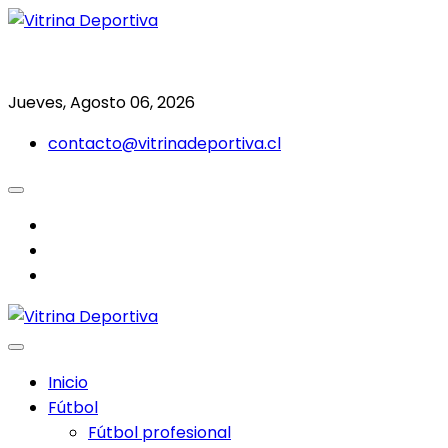
Saltar
al
Todo en deporte nacional e internacional
Vitrina Deportiva
contenido
Jueves, Agosto 06, 2026
contacto@vitrinadeportiva.cl
facebook
twitter
instagram
Inicio
Fútbol
Fútbol profesional