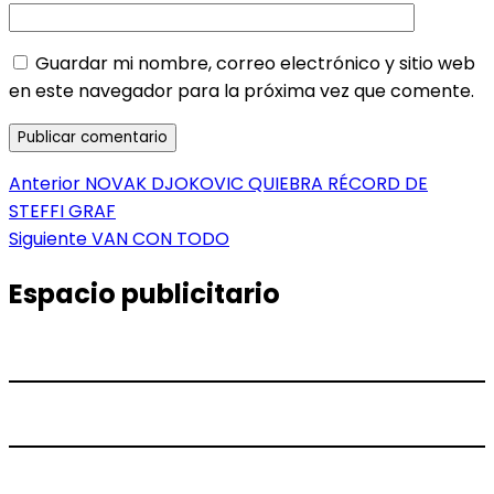
Guardar mi nombre, correo electrónico y sitio web
en este navegador para la próxima vez que comente.
Navegación
Entrada
Anterior
NOVAK DJOKOVIC QUIEBRA RÉCORD DE
anterior:
STEFFI GRAF
de
Entrada
Siguiente
VAN CON TODO
entradas
siguiente:
Espacio publicitario