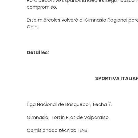
Para Deportivo Español, la idea es seguir busca
compromiso.
Este miércoles volverá al Gimnasio Regional para
Colo.
Detalles:
SPORTIVA ITALIA
Liga Nacional de Básquebol, Fecha 7.
Gimnasio: Fortín Prat de Valparaíso.
Comisionado técnico: LNB.