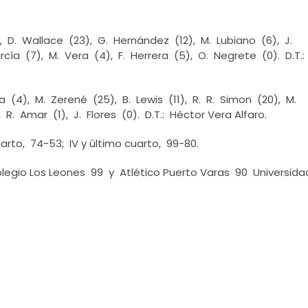
, D. Wallace (23), G. Hernández (12), M. Lubiano (6), J.
arcía (7), M. Vera (4), F. Herrera (5), O. Negrete (0). D.T.:
 (4), M. Zerené (25), B. Lewis (11), R. R. Simon (20), M.
 R. Amar (1), J. Flores (0). D.T.: Héctor Vera Alfaro.
cuarto, 74-53; IV y último cuarto, 99-80.
legio Los Leones 99 y Atlético Puerto Varas 90 Universida