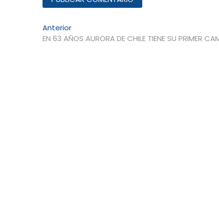
Navegación
Entrada
Anterior
anterior:
EN 63 AÑOS AURORA DE CHILE TIENE SU PRIMER CA
de
entradas