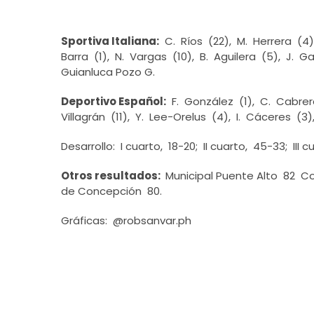
Sportiva Italiana:
C. Ríos (22), M. Herrera (4)
Barra (1), N. Vargas (10), B. Aguilera (5), J. G
Guianluca Pozo G.
Deportivo Español:
F. González (1), C. Cabrera
Villagrán (11), Y. Lee-Orelus (4), I. Cáceres (3),
Desarrollo: I cuarto, 18-20; II cuarto, 45-33; III 
Otros resultados:
Municipal Puente Alto 82 Co
de Concepción 80.
Gráficas: @robsanvar.ph