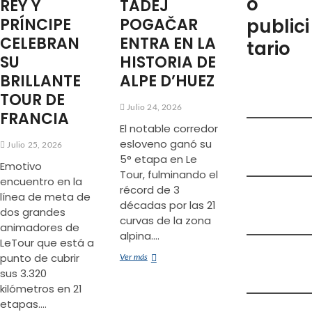
o
REY Y
TADEJ
e
PRÍNCIPE
POGAČAR
publici
m
CELEBRAN
ENTRA EN LA
tario
e
SU
HISTORIA DE
n
ú
BRILLANTE
ALPE D’HUEZ
TOUR DE
Julio 24, 2026
FRANCIA
El notable corredor
esloveno ganó su
Julio 25, 2026
5° etapa en Le
Emotivo
Tour, fulminando el
encuentro en la
récord de 3
línea de meta de
décadas por las 21
dos grandes
curvas de la zona
animadores de
alpina.…
LeTour que está a
punto de cubrir
TADEJ
Ver más
POGAČAR
sus 3.320
ENTRA
kilómetros en 21
EN
etapas.…
LA