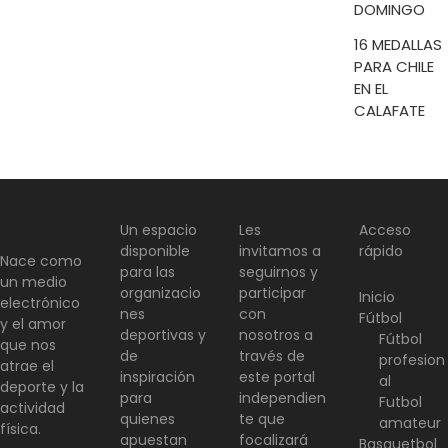
DOMINGO
16 MEDALLAS
PARA CHILE
EN EL
CALAFATE
Un espacio
Les
Acceso
disponible
invitamos a
rápido
Nace como
para las
seguirnos y
un medio
organizacio
participar
Inicio
electrónico
nes
con
Fútbol
y el amor
deportivas y
nosotros a
Fútbol
que nos
de
través de
profesion
atrae el
inspiración
este portal
al
deporte y la
para
independien
Futbol
actividad
quienes
te que
amateur
física.
apuestan
focalizará
Basquetbol