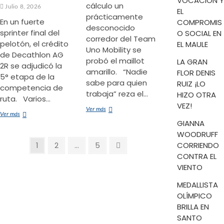
VOCACIÓN Y
cálculo un
Julio 8, 2026
EL
prácticamente
En un fuerte
COMPROMIS
desconocido
sprinter final del
O SOCIAL EN
corredor del Team
pelotón, el crédito
EL MAULE
Uno Mobility se
de Decathlon AG
probó el maillot
LA GRAN
2R se adjudicó la
amarillo. “Nadie
FLOR DENIS
5° etapa de la
sabe para quien
RUIZ ¡LO
competencia de
trabaja” reza el…
HIZO OTRA
ruta. Varios…
VEZ!
CAMBIO
Ver más
NEERLANDÉS
Ver más
DE
GIANNA
OLAV
MANDO
KOOIJ
WOODRUFF
EN
Paginación
GANÓ
Página
Página
Página
Página
1
2
…
5
CORRIENDO
EL
LANNEMEZA-
TOUR
siguiente
CONTRA EL
de
PAU
DE
VIENTO
EN
entradas
FRANCIA
LE
MEDALLISTA
TOUR
OLÍMPICO
BRILLA EN
SANTO