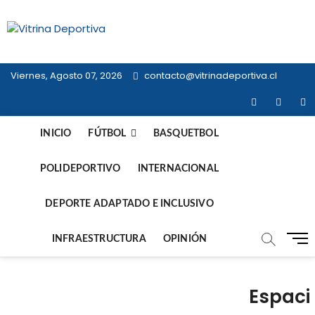
Saltar
al
Vitrina
contenido
TODO EN DEPORTE NACIONAL E
INTERNACIONAL
Deportiva
Viernes, Agosto 07, 2026
contacto@vitrinadeportiva.cl
facebook
twitter
in
INICIO
FÚTBOL
BASQUETBOL
POLIDEPORTIVO
INTERNACIONAL
DEPORTE ADAPTADO E INCLUSIVO
B
INFRAESTRUCTURA
OPINIÓN
o
t
ó
Espaci
n
d