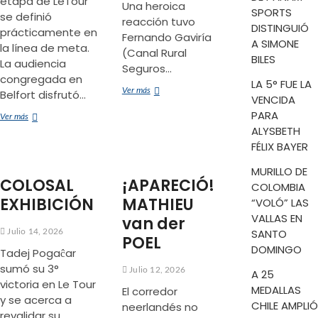
etapa de LeTour
Una heroica
SPORTS
se definió
reacción tuvo
DISTINGUIÓ
prácticamente en
Fernando Gaviría
A SIMONE
la línea de meta.
(Canal Rural
BILES
La audiencia
Seguros…
congregada en
LA 5° FUE LA
¡FRACTURADO
Ver más
Belfort disfrutó…
VENCIDA
DE
PARA
CLAVÍCULA!
MAURO
Ver más
ALYSBETH
SCHMID
GANÓ
FÉLIX BAYER
‘LA
BATALLA
MURILLO DE
COLOSAL
¡APARECIÓ!
DE
COLOMBIA
LA
EXHIBICIÓN
MATHIEU
“VOLÓ” LAS
MONTAÑA’
VALLAS EN
van der
SANTO
Julio 14, 2026
POEL
DOMINGO
Tadej Pogaĉar
sumó su 3°
Julio 12, 2026
A 25
victoria en Le Tour
MEDALLAS
El corredor
y se acerca a
CHILE AMPLIÓ
neerlandés no
revalidar su