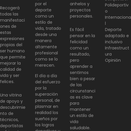
por el
anhelos y
Polideportiv
Recogerá
deporte
proyectos
o
todas las
como un
personales.
Internaciona
manifestaci
estilo de
l
ones de
vida, tratado
Es fácil
Deporte
estas
desde una
pensar en la
adaptado e
expresiones
manera
felicidad
inclusivo
propias del
altamente
como un
Infraestruct
ser humano
profesional
resultado,
ura
que permite
como se lo
pero
Opinión
mejorar la
merecen.
aprender a
calidad de
sentirnos
vida y ser
El día a día
bien a pesar
felices.
del esfuerzo
de las
por la
circunstanci
superación
Una vitrina
as es clave
personal, de
de apoyo y
para
plasmar en
descubrimie
mantener
realidad los
nto de
un estilo de
sueños por
técnicos,
vida
los logros
deportistas
saludable.