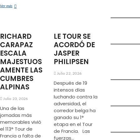
HISTORIA
REY
Ver más
DE
Y
ALPE
PRÍNCIPE
D’HUEZ
CELEBRAN
SU
RICHARD
LE TOUR SE
BRILLANTE
TOUR
CARAPAZ
ACORDÓ DE
DE
ESCALA
JASPER
FRANCIA
MAJESTUOS
PHILIPSEN
AMENTE LAS
Julio 22, 2026
CUMBRES
Después de 19
ALPINAS
intensos días
luchando contra la
Julio 23, 2026
adversidad, el
Una de las
corredor belga ha
jornadas más
ganado su 1°
memorables vivió
etapa en el Tour
el 113° Tour de
de Francia. Las
Francia a falta de
fuerzas…