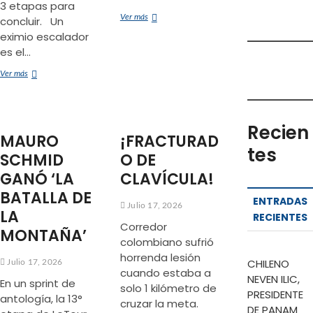
3 etapas para
LE
Ver más
concluir. Un
TOUR
eximio escalador
SE
es el…
ACORDÓ
DE
RICHARD
Ver más
JASPER
CARAPAZ
PHILIPSEN
ESCALA
MAJESTUOSAMENTE
LAS
Recien
MAURO
¡FRACTURAD
CUMBRES
tes
ALPINAS
SCHMID
O DE
GANÓ ‘LA
CLAVÍCULA!
BATALLA DE
ENTRADAS
Julio 17, 2026
LA
RECIENTES
Corredor
MONTAÑA’
colombiano sufrió
horrenda lesión
CHILENO
Julio 17, 2026
cuando estaba a
NEVEN ILIC,
En un sprint de
solo 1 kilómetro de
PRESIDENTE
antología, la 13°
cruzar la meta.
DE PANAM