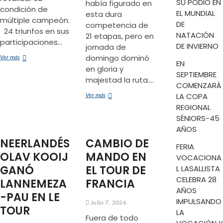
SU PODIO EN
había figurado en
condición de
EL MUNDIAL
esta dura
múltiple campeón.
DE
competencia de
24 triunfos en sus
NATACIÓN
21 etapas, pero en
participaciones…
DE INVIERNO
jornada de
domingo dominó
COLOSAL
Ver más
EN
EXHIBICIÓN
en gloria y
SEPTIEMBRE
majestad la ruta.…
COMENZARÁ
LA COPA
¡APARECIÓ!
Ver más
MATHIEU
REGIONAL
van
SÉNIORS-45
der
AÑOS
POEL
NEERLANDÉS
CAMBIO DE
FERIA
OLAV KOOIJ
MANDO EN
VOCACIONA
GANÓ
EL TOUR DE
L LASALLISTA
CELEBRA 28
LANNEMEZA
FRANCIA
AÑOS
-PAU EN LE
IMPULSANDO
Julio 7, 2026
TOUR
LA
Fuera de todo