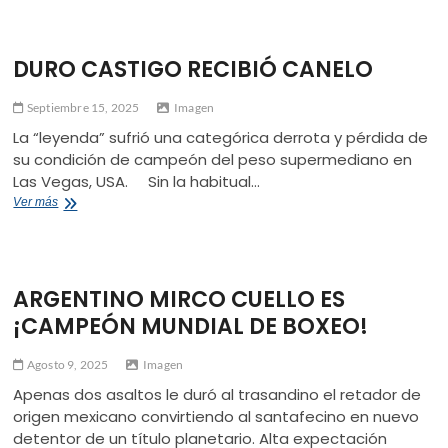
DEJA
EL
BOXEO
DURO CASTIGO RECIBIÓ CANELO
PROFESIONAL
Septiembre 15, 2025
Imagen
La “leyenda” sufrió una categórica derrota y pérdida de
su condición de campeón del peso supermediano en
Las Vegas, USA. Sin la habitual…
DURO
Ver más
CASTIGO
RECIBIÓ
CANELO
ARGENTINO MIRCO CUELLO ES
¡CAMPEÓN MUNDIAL DE BOXEO!
Agosto 9, 2025
Imagen
Apenas dos asaltos le duró al trasandino el retador de
origen mexicano convirtiendo al santafecino en nuevo
detentor de un título planetario. Alta expectación