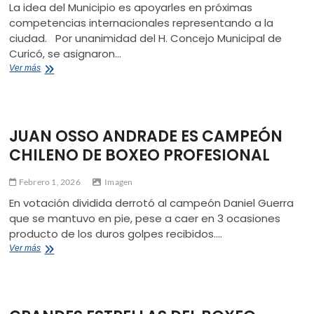
La idea del Municipio es apoyarles en próximas
competencias internacionales representando a la
ciudad. Por unanimidad del H. Concejo Municipal de
Curicó, se asignaron…
DEPORTISTAS
Ver más
CURICANOS
RECIBEN
SUBVENCIONES
ESPECIALES
JUAN OSSO ANDRADE ES CAMPEÓN
CHILENO DE BOXEO PROFESIONAL
Febrero 1, 2026
Imagen
En votación dividida derrotó al campeón Daniel Guerra
que se mantuvo en pie, pese a caer en 3 ocasiones
producto de los duros golpes recibidos.…
JUAN
Ver más
OSSO
ANDRADE
ES
CAMPEÓN
CHILENO