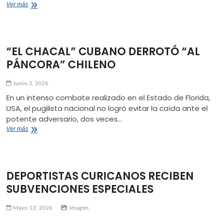
MARCIAL
Ver más
“CHAY”
CARRIÓN
HONOR
A
“EL CHACAL” CUBANO DERROTÓ “AL
SU
TIERRA
PÁNCORA” CHILENO
DE
CAMPEONES
Junio 3, 2026
En un intenso combate realizado en el Estado de Florida,
USA, el pugilista nacional no logró evitar la caída ante el
potente adversario, dos veces…
“EL
Ver más
CHACAL”
CUBANO
DERROTÓ
“AL
DEPORTISTAS CURICANOS RECIBEN
PÁNCORA”
CHILENO
SUBVENCIONES ESPECIALES
Mayo 13, 2026
Imagen