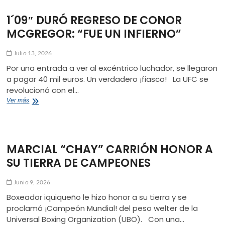
1´09″ DURÓ REGRESO DE CONOR
MCGREGOR: “FUE UN INFIERNO”
Julio 13, 2026
Por una entrada a ver al excéntrico luchador, se llegaron
a pagar 40 mil euros. Un verdadero ¡fiasco! La UFC se
revolucionó con el…
1
Ver más
´09″
DURÓ
REGRESO
DE
MARCIAL “CHAY” CARRIÓN HONOR A
CONOR
MCGREGOR:
SU TIERRA DE CAMPEONES
“FUE
UN
INFIERNO”
Junio 9, 2026
Boxeador iquiqueño le hizo honor a su tierra y se
proclamó ¡Campeón Mundial! del peso welter de la
Universal Boxing Organization (UBO). Con una…