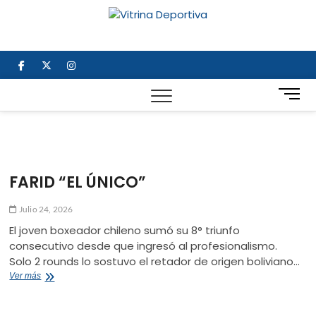
Saltar
al
Vitrina
TODO EN DEPORTE
contenido
NACIONAL E
Deportiv
INTERNACIONAL
facebook
twitter
instagram
B
o
t
ó
n
d
FARID “EL ÚNICO”
e
m
Julio 24, 2026
e
El joven boxeador chileno sumó su 8° triunfo
n
consecutivo desde que ingresó al profesionalismo.
ú
Solo 2 rounds lo sostuvo el retador de origen boliviano…
FARID
Ver más
“EL
ÚNICO”