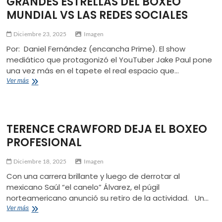
GRANDES ESTRELLAS DEL BOXEO
DE
MUNDIAL VS LAS REDES SOCIALES
BOXEO
PROFESIONAL
Diciembre 23, 2025
Imagen
Por: Daniel Fernández (encancha Prime). El show
mediático que protagonizó el YouTuber Jake Paul pone
una vez más en el tapete el real espacio que…
GRANDES
Ver más
ESTRELLAS
DEL
BOXEO
MUNDIAL
TERENCE CRAWFORD DEJA EL BOXEO
VS
LAS
PROFESIONAL
REDES
SOCIALES
Diciembre 18, 2025
Imagen
Con una carrera brillante y luego de derrotar al
mexicano Saúl “el canelo” Álvarez, el púgil
norteamericano anunció su retiro de la actividad. Un…
TERENCE
Ver más
CRAWFORD