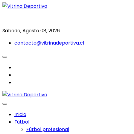
Saltar
al
Todo en deporte nacional e internacional
Vitrina Deportiva
contenido
Sábado, Agosto 08, 2026
contacto@vitrinadeportiva.cl
facebook
twitter
instagram
Inicio
Fútbol
Fútbol profesional