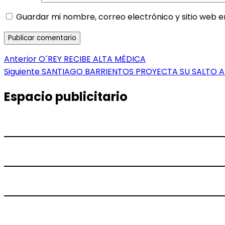
Guardar mi nombre, correo electrónico y sitio web 
Navegación
Entrada
Anterior
O´REY RECIBE ALTA MÉDICA
anterior:
Entrada
Siguiente
SANTIAGO BARRIENTOS PROYECTA SU SALTO A
de
siguiente:
entradas
Espacio publicitario