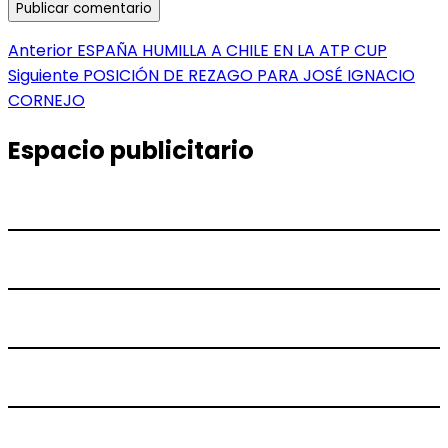
Navegación
Entrada
Anterior
ESPAÑA HUMILLA A CHILE EN LA ATP CUP
anterior:
Entrada
Siguiente
POSICIÓN DE REZAGO PARA JOSÉ IGNACIO
de
siguiente:
CORNEJO
entradas
Espacio publicitario