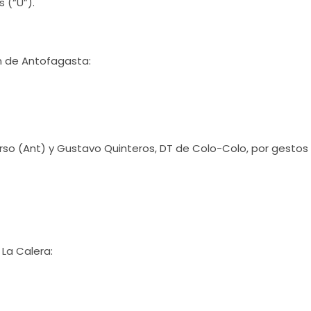
s (“U”).
n de Antofagasta:
curso (Ant) y Gustavo Quinteros, DT de Colo-Colo, por gestos
La Calera: