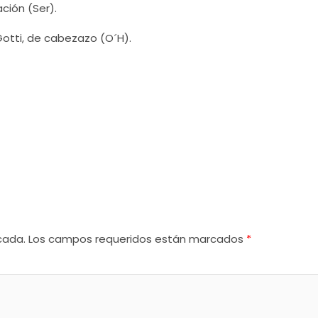
ción (Ser).
 Gotti, de cabezazo (O´H).
cada.
Los campos requeridos están marcados
*