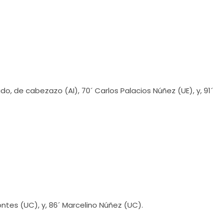
o, de cabezazo (AI), 70´ Carlos Palacios Núñez (UE), y, 91´
ntes (UC), y, 86´ Marcelino Núñez (UC).