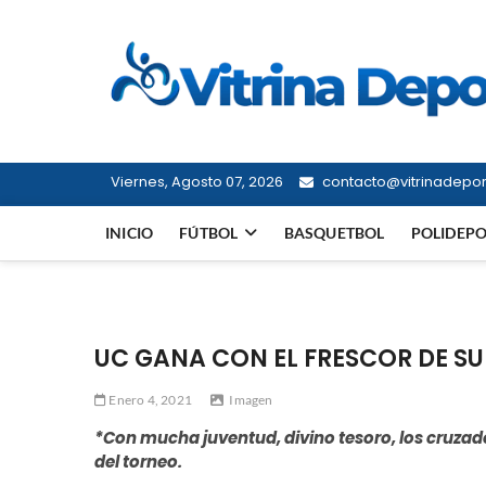
Saltar
al
contenido
Viernes, Agosto 07, 2026
contacto@vitrinadeport
INICIO
FÚTBOL
BASQUETBOL
POLIDEP
UC GANA CON EL FRESCOR DE S
Enero 4, 2021
Imagen
*Con mucha juventud, divino tesoro, los cruzad
del torneo.