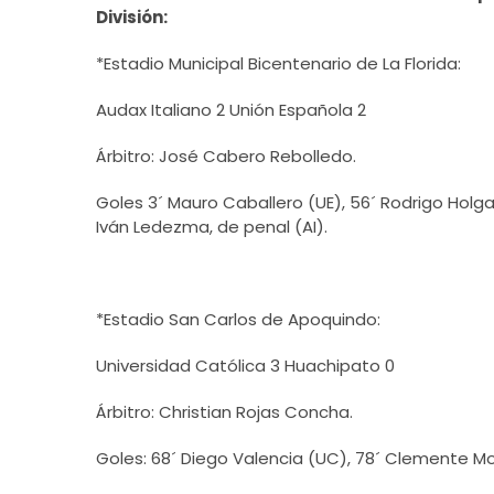
División:
*Estadio Municipal Bicentenario de La Florida:
Audax Italiano 2 Unión Española 2
Árbitro: José Cabero Rebolledo.
Goles 3´ Mauro Caballero (UE), 56´ Rodrigo Holgad
Iván Ledezma, de penal (AI).
*Estadio San Carlos de Apoquindo:
Universidad Católica 3 Huachipato 0
Árbitro: Christian Rojas Concha.
Goles: 68´ Diego Valencia (UC), 78´ Clemente Mo