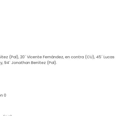
ítez (Pal), 20´ Vicente Fernández, en contra (CU), 45´ Lucas
y, 94´ Jonathan Benítez (Pal).
ón 0