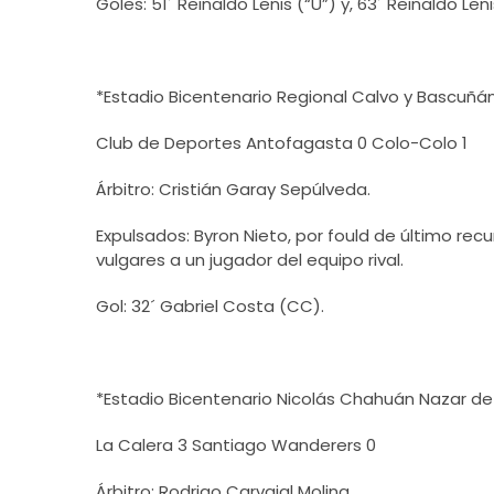
Goles: 51´ Reinaldo Lenis (“U”) y, 63´ Reinaldo Leni
*Estadio Bicentenario Regional Calvo y Bascuñá
Club de Deportes Antofagasta 0 Colo-Colo 1
Árbitro: Cristián Garay Sepúlveda.
Expulsados: Byron Nieto, por fould de último re
vulgares a un jugador del equipo rival.
Gol: 32´ Gabriel Costa (CC).
*Estadio Bicentenario Nicolás Chahuán Nazar de 
La Calera 3 Santiago Wanderers 0
Árbitro: Rodrigo Carvajal Molina.