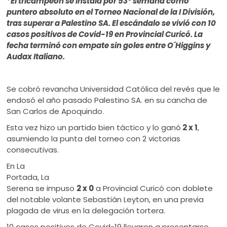
*El tricampeón se instala por 53° semana como
ú
puntero absoluto en el Torneo Nacional de la I División,
tras superar a Palestino SA. El escándalo se vivió con 10
casos positivos de Covid-19 en Provincial Curicó. La
fecha terminó con empate sin goles entre O´Higgins y
Audax Italiano.
Se cobró revancha Universidad Católica del revés que le
endosó el año pasado Palestino SA. en su cancha de
San Carlos de Apoquindo.
Esta vez hizo un partido bien táctico y lo ganó
2 x 1
,
asumiendo la punta del torneo con 2 victorias
consecutivas.
En La
Portada, La
Serena se impuso
2 x 0
a Provincial Curicó con doblete
del notable volante Sebastián Leyton, en una previa
plagada de virus en la delegación tortera.
10 casos positivos de Covid-19 llevaron a presentarse