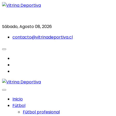
Saltar
al
Todo en deporte nacional e internacional
Vitrina Deportiva
contenido
Sábado, Agosto 08, 2026
contacto@vitrinadeportiva.cl
facebook
twitter
instagram
Inicio
Fútbol
Fútbol profesional