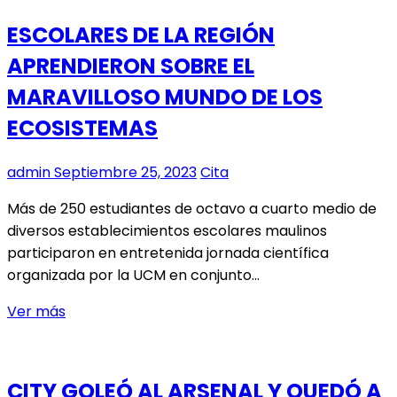
PICHICHI
ESCOLARES DE LA REGIÓN
INCAICO”
APRENDIERON SOBRE EL
MARAVILLOSO MUNDO DE LOS
ECOSISTEMAS
admin
Septiembre 25, 2023
Cita
Más de 250 estudiantes de octavo a cuarto medio de
diversos establecimientos escolares maulinos
participaron en entretenida jornada científica
organizada por la UCM en conjunto…
ESCOLARES
Ver más
DE
LA
REGIÓN
CITY GOLEÓ AL ARSENAL Y QUEDÓ A