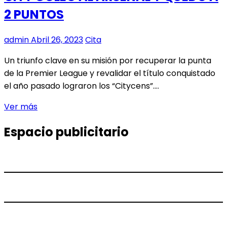
APRENDIERON
2 PUNTOS
SOBRE
EL
MARAVILLOSO
admin
Abril 26, 2023
Cita
MUNDO
Un triunfo clave en su misión por recuperar la punta
DE
de la Premier League y revalidar el título conquistado
LOS
el año pasado lograron los “Citycens”.…
ECOSISTEMAS
CITY
Ver más
GOLEÓ
Espacio publicitario
AL
ARSENAL
Y
QUEDÓ
A
2
PUNTOS