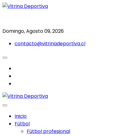
Saltar
al
Todo en deporte nacional e internacional
Vitrina Deportiva
contenido
Domingo, Agosto 09, 2026
contacto@vitrinadeportiva.cl
facebook
twitter
instagram
Inicio
Fútbol
Fútbol profesional