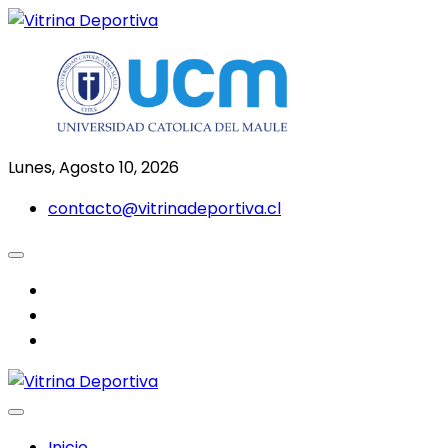
Saltar
al
Todo en deporte nacional e internacional
Vitrina Deportiva
contenido
Lunes, Agosto 10, 2026
contacto@vitrinadeportiva.cl
facebook
twitter
instagram
Inicio