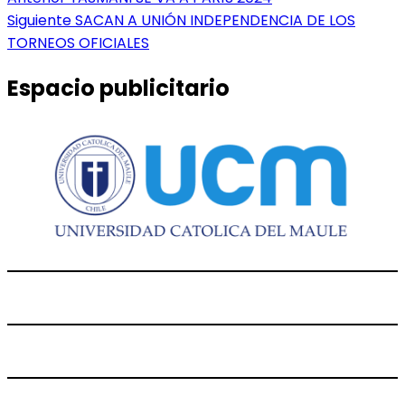
Navegación
anterior:
Entrada
Siguiente
SACAN A UNIÓN INDEPENDENCIA DE LOS
de
siguiente:
TORNEOS OFICIALES
entradas
Espacio publicitario