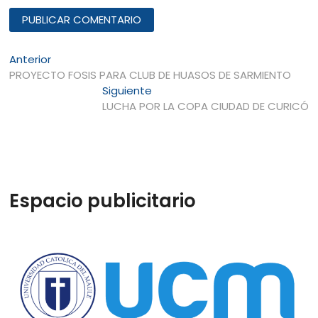
Navegación
Entrada
Anterior
anterior:
PROYECTO FOSIS PARA CLUB DE HUASOS DE SARMIENTO
de
Entrada
Siguiente
entradas
siguiente:
LUCHA POR LA COPA CIUDAD DE CURICÓ
Espacio publicitario