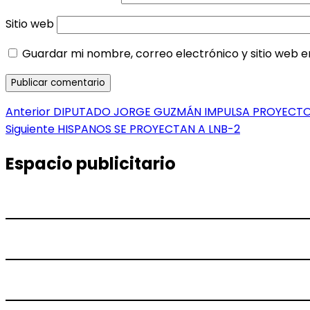
Sitio web
Guardar mi nombre, correo electrónico y sitio web 
Navegación
Entrada
Anterior
DIPUTADO JORGE GUZMÁN IMPULSA PROYECTO 
anterior:
Entrada
Siguiente
HISPANOS SE PROYECTAN A LNB-2
de
siguiente:
entradas
Espacio publicitario