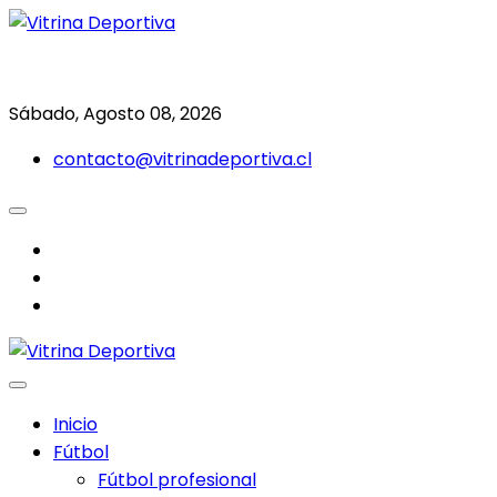
Saltar
al
Todo en deporte nacional e internacional
Vitrina Deportiva
contenido
Sábado, Agosto 08, 2026
contacto@vitrinadeportiva.cl
facebook
twitter
instagram
Inicio
Fútbol
Fútbol profesional