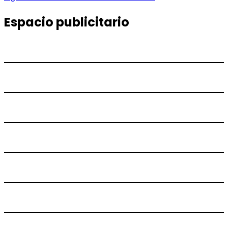
de
siguiente:
entradas
Espacio publicitario