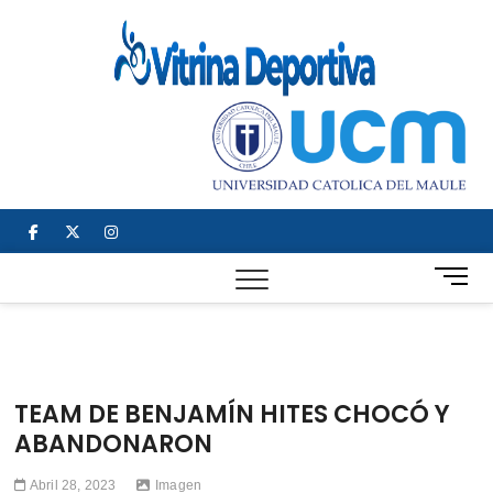
Saltar
al
Vitrin
TODO EN
contenido
DEPORTE
Depor
NACIONAL E
INTERNACIONAL
facebook
twitter
instagram
B
o
t
ó
n
d
TEAM DE BENJAMÍN HITES CHOCÓ Y
e
ABANDONARON
m
e
Abril 28, 2023
Imagen
n