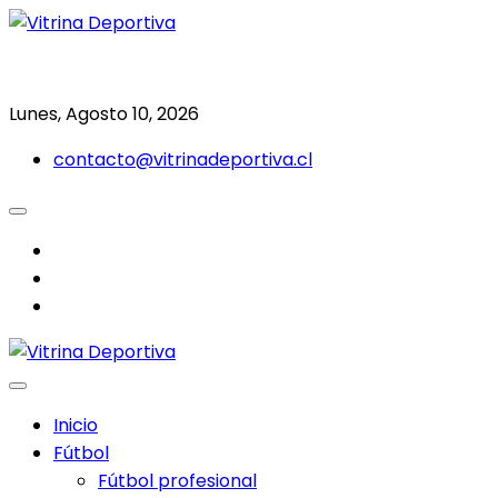
Saltar
al
Todo en deporte nacional e internacional
Vitrina Deportiva
contenido
Lunes, Agosto 10, 2026
contacto@vitrinadeportiva.cl
facebook
twitter
instagram
Inicio
Fútbol
Fútbol profesional